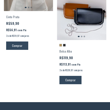
Cinto Prata
R$59,90
R$56,91
com
Pix
3
x
de
R$19,97
sem juros
Comprar
Bolsa Alba
R$119,90
R$113,91
com
Pix
3
x
de
R$39,97
sem juros
Comprar