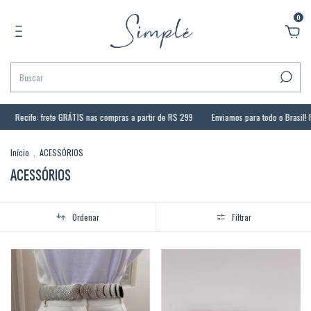
0
Recife: frete GRÁTIS nas compras a partir de R$ 299
Enviamos para todo o Brasil! F
Início
.
ACESSÓRIOS
ACESSÓRIOS
Ordenar
Filtrar