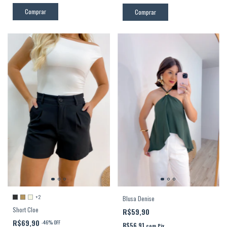
Comprar
Comprar
+2
Blusa Denise
Short Cloe
R$59,90
R$69,90
-
46
%
OFF
R$56,91
com
Pix