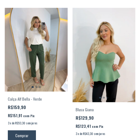
Calça Alf Bella - Verde
R$159,90
Blusa Giana
R$151,91
com
Pix
R$129,90
3
x
de
R$53,30
sem juros
R$123,41
com
Pix
3
x
de
R$43,30
sem juros
Comprar