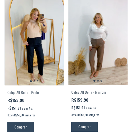
Calça Alf Bella - Marrom
Calça Alf Bella - Preto
R$159,90
R$159,90
R$151,91
R$151,91
com
Pix
com
Pix
3
x
de
R$53,30
sem juros
3
x
de
R$53,30
sem juros
Comprar
Comprar