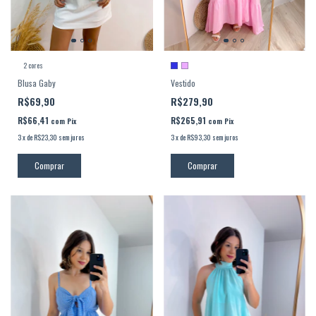
2 cores
Blusa Gaby
Vestido
R$69,90
R$279,90
R$66,41
R$265,91
com
Pix
com
Pix
3
x
de
R$23,30
sem juros
3
x
de
R$93,30
sem juros
Comprar
Comprar