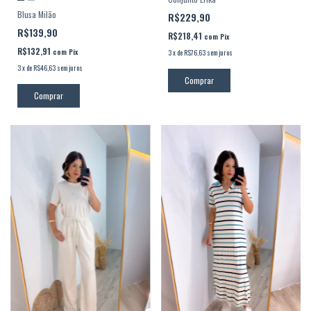
Blusa Milão
R$229,90
R$139,90
R$218,41
com
Pix
R$132,91
com
Pix
3
x
de
R$76,63
sem juros
3
x
de
R$46,63
sem juros
Comprar
Comprar