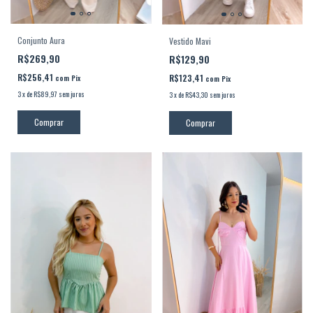
Conjunto Aura
Vestido Mavi
R$269,90
R$129,90
R$256,41
R$123,41
com
Pix
com
Pix
3
x
de
R$89,97
sem juros
3
x
de
R$43,30
sem juros
Comprar
Comprar