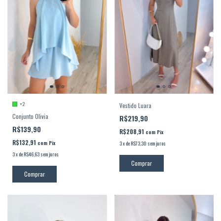
+2
Vestido Luara
Conjunto Olivia
R$219,90
R$139,90
R$208,91
com
Pix
R$132,91
com
Pix
3
x
de
R$73,30
sem juros
3
x
de
R$46,63
sem juros
Comprar
Comprar