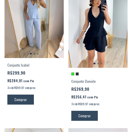
Conjunto Isabel
R$299,90
R$284,91
com
Pix
Conjunto Daniele
3
x
de
R$99,97
sem juros
R$269,90
R$256,41
com
Pix
Comprar
3
x
de
R$89,97
sem juros
Comprar