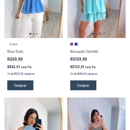
4 cores
Blusa Duda
Macaquito Charlotte
R$69,90
R$139,90
R$66,41
R$132,91
com
Pix
com
Pix
3
x
de
R$23,30
sem juros
3
x
de
R$46,63
sem juros
Comprar
Comprar