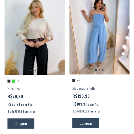
+2
+1
Macacão Shelly
Blusa Fabi
R$199,90
R$79,90
R$189,91
R$75,91
com
Pix
com
Pix
3
x
de
R$66,63
sem juros
3
x
de
R$26,63
sem juros
Comprar
Comprar