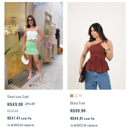
+1
Short saia Gabi
Blusa Fran
R$49,90
-
38
%
OFF
R$99,90
R$79,90
R$47,41
R$94,91
com
Pix
com
Pix
3
x
de
R$16,63
sem juros
3
x
de
R$33,30
sem juros