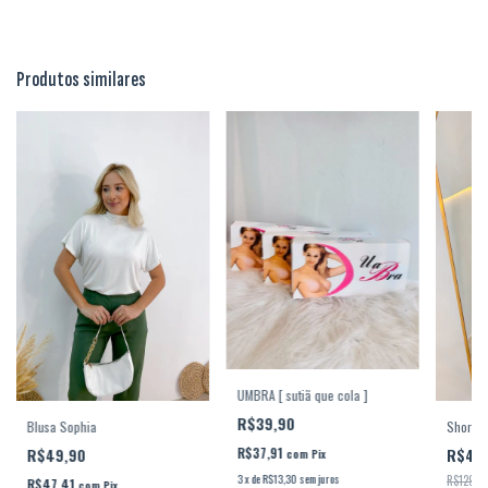
Produtos similares
UMBRA [ sutiã que cola ]
R$39,90
Blusa Sophia
Short S
R$37,91
R$49,90
R$49
com
Pix
3
x
de
R$13,30
sem juros
R$129,9
R$47,41
com
Pix