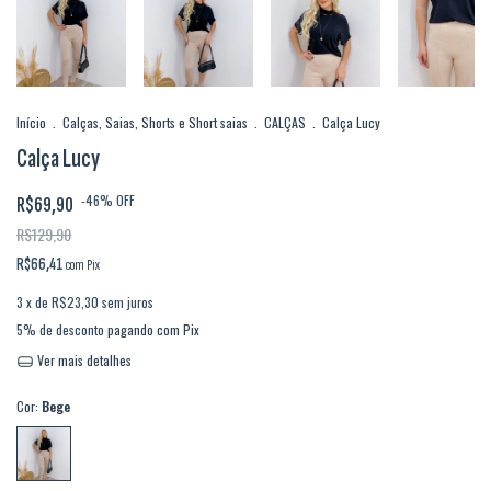
Início
.
Calças, Saias, Shorts e Short saias
.
CALÇAS
.
Calça Lucy
Calça Lucy
-
46
%
OFF
R$69,90
R$129,90
R$66,41
com
Pix
3
x de
R$23,30
sem juros
5% de desconto
pagando com Pix
Ver mais detalhes
Cor:
Bege