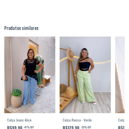
Produtos similares
Calça Raissa - Verde
Calça A
Calça Jeans Alice
R$129,90
R$15
R$99,90
-
35
%
OFF
-
47
%
OFF