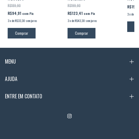
R$199,90
R$189,90
R$151,
R$123,41
R$94,91
com
Pix
com
Pix
3
x
de
R$5
3
x
de
R$43,30
sem juros
3
x
de
R$33,30
sem juros
Co
Comprar
Comprar
MENU
AJUDA
ENTRE EM CONTATO