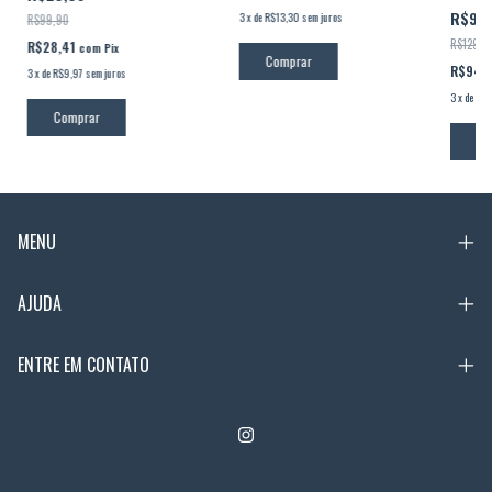
R$99
3
x
de
R$13,30
sem juros
R$99,90
R$129,9
R$28,41
com
Pix
Comprar
R$94,
3
x
de
R$9,97
sem juros
3
x
de
R$3
Comprar
Co
MENU
AJUDA
ENTRE EM CONTATO