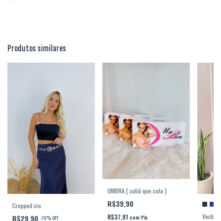
Produtos similares
UMBRA [ sutiã que cola ]
R$39,90
Cropped iris
Vestido
R$37,91
R$29,90
com
Pix
-
70
%
OFF