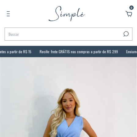
0
s a partir de R$ 15
Recife: frete GRÁTIS nas compras a partir de R$ 299
Enviamos p