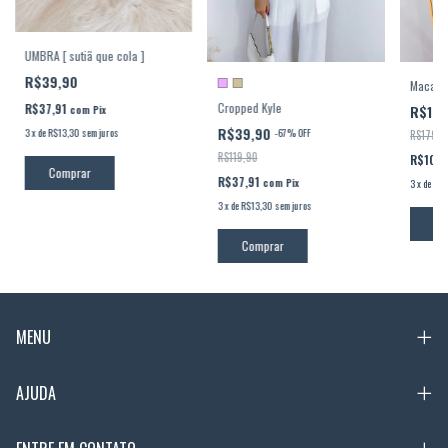
UMBRA [ sutiã que cola ]
R$39,90
Macacão
Cropped Kyle
R$37,91
R$10
com
Pix
R$39,90
-
67
%
OFF
3
x
de
R$13,30
sem juros
R$179,9
R$119,90
R$104
Comprar
R$37,91
com
Pix
3
x
de
R$3
3
x
de
R$13,30
sem juros
Co
Comprar
MENU
AJUDA