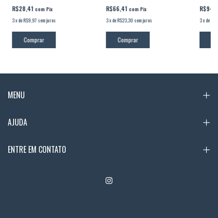
R$94,
R$28,41
R$66,41
com
Pix
com
Pix
3
x
de
R$3
3
x
de
R$9,97
sem juros
3
x
de
R$23,30
sem juros
Co
Comprar
Comprar
MENU
AJUDA
ENTRE EM CONTATO