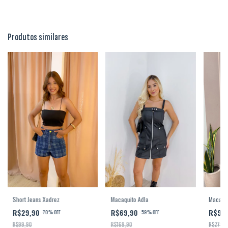
Produtos similares
Macacão
Short Jeans Xadrez
Macaquito Adla
R$99
R$29,90
R$69,90
-
70
%
OFF
-
59
%
OFF
R$279,9
R$99,90
R$169,90